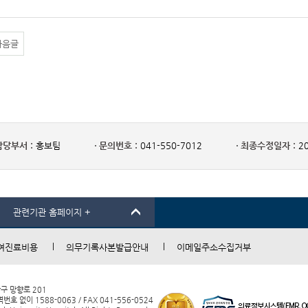
다음글
담당부서 :
홍보팀
문의번호 :
041-550-7012
최종수정일자 :
20
관련기관 홈페이지 +
여진료비용
의무기록사본발급안내
이메일주소수집거부
남구 망향로 201
 없이 1588-0063 / FAX 041-556-0524