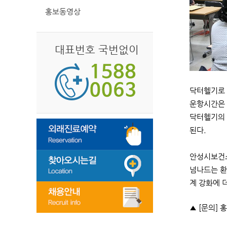
홍보동영상
대표번호 국번없이
닥터헬기로 
운항시간은 
닥터헬기의 
된다.
안성시보건소
넘나드는 환
계 강화에 
▲ [문의] 홍