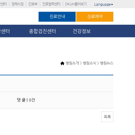
진센터
장례식장
간호부
진료협력센터
DKUH둘러보기
Language
▼
진료안내
진료예약
암센터
종합검진센터
건강정보
병원소개 > 병원소식 > 병원뉴스
댓 글 |
0건
목록