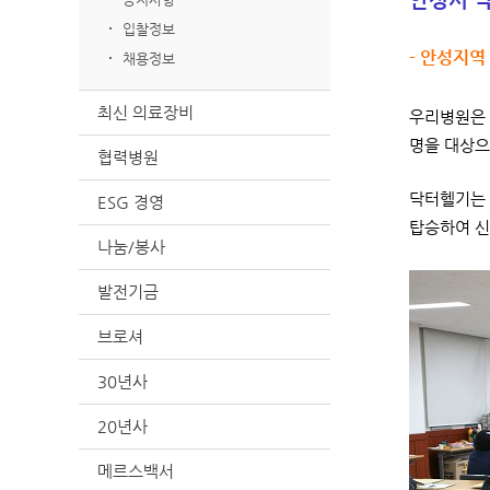
입찰정보
- 안성지역
채용정보
최신 의료장비
우리병원은 
명을 대상으
협력병원
닥터헬기는 
ESG 경영
탑승하여 신
나눔/봉사
발전기금
브로셔
30년사
20년사
메르스백서