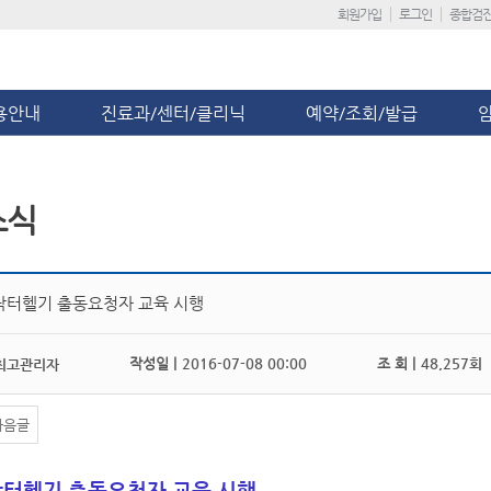
회원가입
로그인
종합검
용안내
진료과/센터/클리닉
예약/조회/발급
소식
닥터헬기 출동요청자 교육 시행
작성일 |
2016-07-08 00:00
조 회 |
48,257회
최고관리자
다음글
닥터헬기 출동요청자 교육 시행