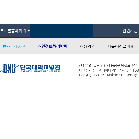
부서별홈페이지 +
관련기관 
환자권리장전
개인정보처리방침
이용약관
비급여진료비용
(31116) 충남 천안시 동남구 망향로 201
대표전화 전국어디서나 지역번호 없이 1588-0
Copyright 2016 Dankook University Ho