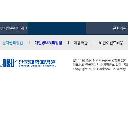
부서별홈페이지 +
관련기관 
환자권리장전
개인정보처리방침
이용약관
비급여진료비용
(31116) 충남 천안시 동남구 망향로 201
대표전화 전국어디서나 지역번호 없이 1588-0
Copyright 2016 Dankook University Ho