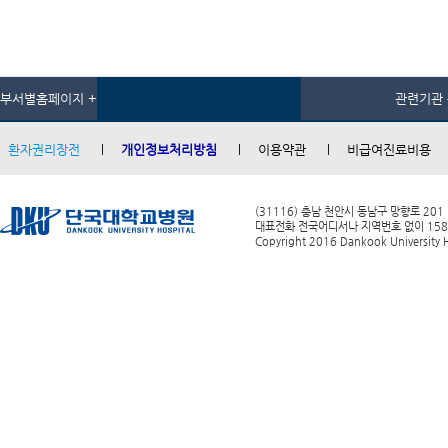
부서별홈페이지 +
관련기관 
환자권리장전
개인정보처리방침
이용약관
비급여진료비용
(31116) 충남 천안시 동남구 망향로 201
대표전화 전국어디서나 지역번호 없이 1588-0
Copyright 2016 Dankook University Ho