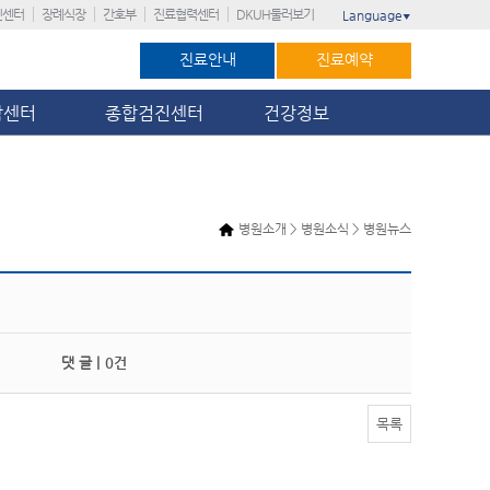
진센터
장례식장
간호부
진료협력센터
DKUH둘러보기
Language
▼
진료안내
진료예약
암센터
종합검진센터
건강정보
병원소개 > 병원소식 > 병원뉴스
댓 글 |
0건
목록