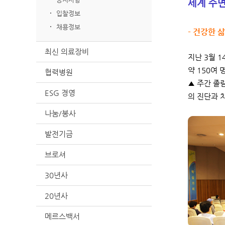
세계 수면
입찰정보
채용정보
- 건강한 
최신 의료장비
지난 3월 
약 150여
협력병원
▲ 주간 졸
ESG 경영
의 진단과 
나눔/봉사
발전기금
브로셔
30년사
20년사
메르스백서