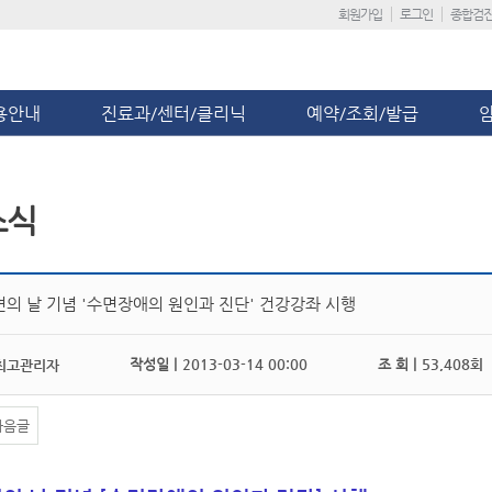
회원가입
로그인
종합검
용안내
진료과/센터/클리닉
예약/조회/발급
소식
면의 날 기념 '수면장애의 원인과 진단' 건강강좌 시행
작성일 |
2013-03-14 00:00
조 회 |
53,408회
최고관리자
다음글