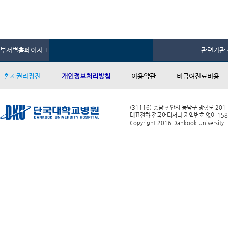
부서별홈페이지 +
관련기관 
환자권리장전
개인정보처리방침
이용약관
비급여진료비용
(31116) 충남 천안시 동남구 망향로 201
대표전화 전국어디서나 지역번호 없이 1588-0
Copyright 2016 Dankook University Ho