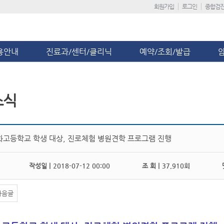
회원가입
로그인
종합검
용안내
진료과/센터/클리닉
예약/조회/발급
소식
화고등학교 학생 대상, 진로체험 병원견학 프로그램 진행
작성일 |
2018-07-12 00:00
조 회 |
37,910회
댓
다음글