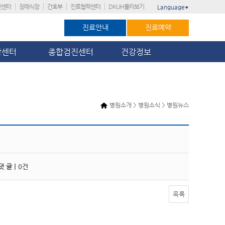
진센터
장례식장
간호부
진료협력센터
DKUH둘러보기
Language
▼
진료안내
진료예약
암센터
종합검진센터
건강정보
병원소개 > 병원소식 > 병원뉴스
 글 |
0건
목록