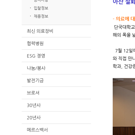
아산 설
입찰정보
채용정보
- 의료에 
단국대학교병
최신 의료장비
해의 폭을 
협력병원
7월 12일
ESG 경영
와 직접 만
학과, 건강
나눔/봉사
발전기금
브로셔
30년사
20년사
메르스백서