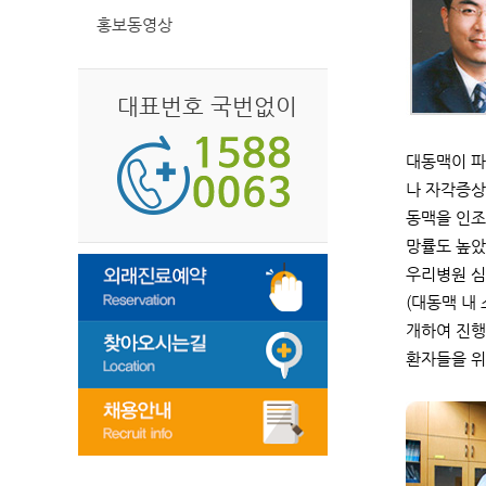
홍보동영상
대표번호 국번없이
대동맥이 파
나 자각증상
동맥을 인조
망률도 높
우리병원 심
(대동맥 내
개하여 진행
환자들을 위