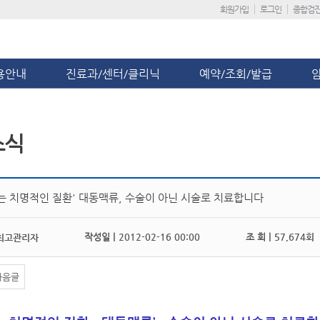
회원가입
로그인
종합검
용안내
진료과/센터/클리닉
예약/조회/발급
소식
없는 치명적인 질환' 대동맥류, 수술이 아닌 시술로 치료합니다
작성일 |
2012-02-16 00:00
조 회 |
57,674회
최고관리자
다음글