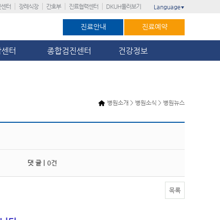
진센터
장례식장
간호부
진료협력센터
DKUH둘러보기
Language
▼
진료안내
진료예약
암센터
종합검진센터
건강정보
병원소개 > 병원소식 > 병원뉴스
댓 글 |
0건
목록