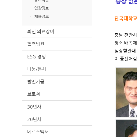
‘증상 없
입찰정보
채용정보
단국대학교
최신 의료장비
충남 천안시
평소 배속에
협력병원
심장혈관내과
ESG 경영
이 풍선처럼
나눔/봉사
발전기금
브로셔
30년사
20년사
메르스백서