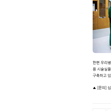
한편 우리병
용 시술실을
구축하고 있
▲ [문의] 심