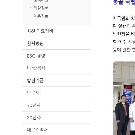
몽골 국
입찰정보
채용정보
자국민의 치
단 일행이 
최신 의료장비
병원장을 비
혈관 ？ 신
협력병원
등에 관한 
ESG 경영
나눔/봉사
발전기금
브로셔
30년사
20년사
메르스백서