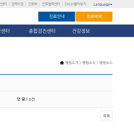
진센터
장례식장
간호부
진료협력센터
DKUH둘러보기
Language
▼
진료안내
진료예약
암센터
종합검진센터
건강정보
병원소개 > 병원소식 > 병원뉴스
댓 글 |
0건
목록