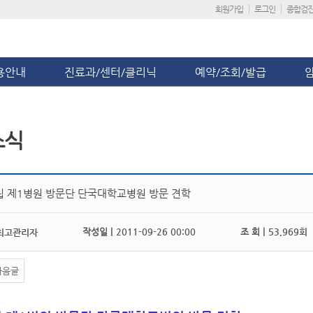
회원가입
로그인
종합검
용안내
진료과/센터/클리닉
예약/조회/발급
소식
립 제1병원 방문단 단국대학교병원 방문 견학
작성일 |
2011-09-26 00:00
조 회 |
53,969회
최고관리자
다음글