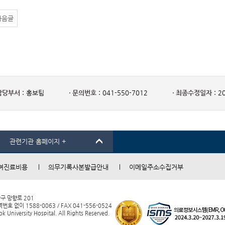
다음글
담당부서 :
홍보팀
문의번호 :
041-550-7012
최종수정일자 :
20
관련기관 홈페이지 +
여진료비용
의무기록사본발급안내
이메일주소수집거부
남구 망향로 201
 없이 1588-0063 / FAX 041-556-0524
 University Hospital. All Rights Reserved.