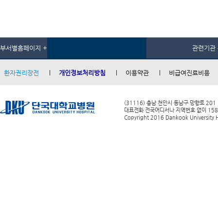
부서별홈페이지 +
관련기관 
환자권리장전
개인정보처리방침
이용약관
비급여진료비용
(31116) 충남 천안시 동남구 망향로 201
대표전화 전국어디서나 지역번호 없이 1588-0
Copyright 2016 Dankook University Ho