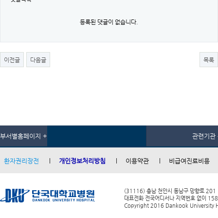
등록된 댓글이 없습니다.
이전글
다음글
목록
부서별홈페이지 +
관련기관 
환자권리장전
개인정보처리방침
이용약관
비급여진료비용
(31116) 충남 천안시 동남구 망향로 201
대표전화 전국어디서나 지역번호 없이 1588-0
Copyright 2016 Dankook University Ho