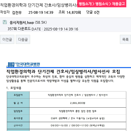
병원소개 > 병원소식 > 채용공고
직업환경의학과 단기간제 간호사/임상병리사/방사선사 모집
작성자
조회
댓글
25-08-19 14:39
14,870회
0건
김진우
(58.5K)
응시지원서.hwp
357회 다운로드
DATE : 2025-08-19 14:39:16
이전글
다음글
목록