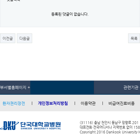
등록된 댓글이 없습니다.
이전글
다음글
목록
부서별홈페이지 +
관련기관 
환자권리장전
개인정보처리방침
이용약관
비급여진료비용
(31116) 충남 천안시 동남구 망향로 201
대표전화 전국어디서나 지역번호 없이 1588-0
Copyright 2016 Dankook University Ho