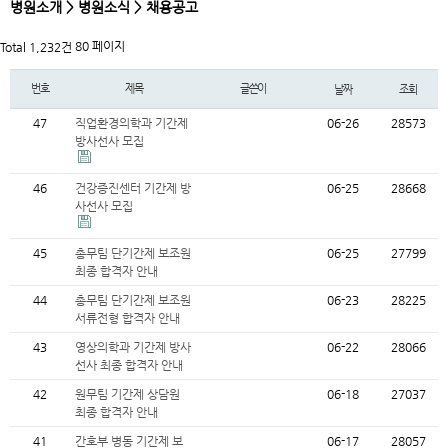
병원소개 > 병원소식 > 채용공고
80 페이지
Total 1,232건
번호
제목
글쓴이
날짜
조회
47
직업환경의학과 기간제
06-26
28573
방사선사 모집
46
건강증진센터 기간제 방
06-25
28668
사선사 모집
45
총무팀 단기간제 보조원
06-25
27799
최종 합격자 안내
44
총무팀 단기간제 보조원
06-23
28225
서류전형 합격자 안내
43
영상의학과 기간제 방사
06-22
28066
선사 최종 합격자 안내
42
원무팀 기간제 상담원
06-18
27037
최종 합격자 안내
41
간호부 병동 기간제 보
06-17
28057