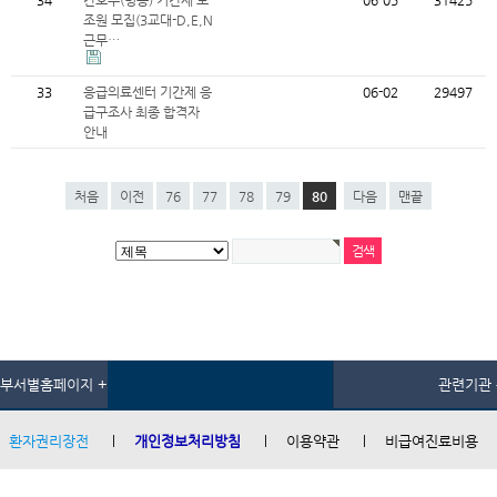
34
간호부(병동) 기간제 보
06-05
31425
조원 모집(3교대-D,E,N
근무…
33
응급의료센터 기간제 응
06-02
29497
급구조사 최종 합격자
안내
처음
이전
76
77
78
79
80
다음
맨끝
부서별홈페이지 +
관련기관 
환자권리장전
개인정보처리방침
이용약관
비급여진료비용