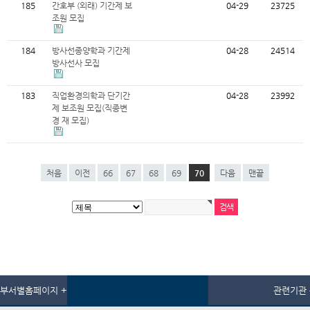
185
간호부 (외래) 기간제 보
04-29
23725
조원 모집
184
방사선종양학과 기간제
04-28
24514
방사선사 모집
183
직업환경의학과 단기간
04-28
23992
제 보조원 모집(직종변
경 재 모집)
처음
이전
66
67
68
69
70
다음
맨끝
부서별홈페이지 +
관련기관 