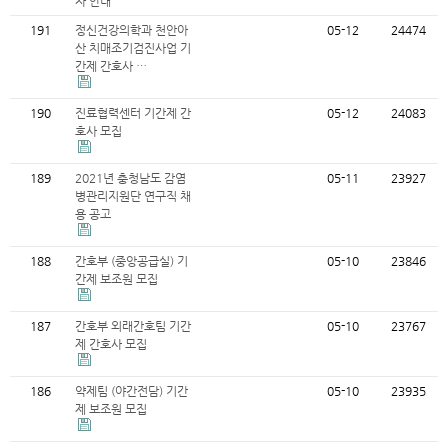
자 안내
191
정신건강의학과 천안아
05-12
24474
산 치매조기검진사업 기
간제 간호사 …
190
진료협력센터 기간제 간
05-12
24083
호사 모집
189
2021년 충청남도 감염
05-11
23927
병관리지원단 연구직 채
용 공고
188
간호부 (중앙공급실) 기
05-10
23846
간제 보조원 모집
187
간호부 외래간호팀 기간
05-10
23767
제 간호사 모집
186
약제팀 (야간전담) 기간
05-10
23935
제 보조원 모집