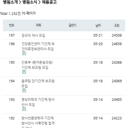
병원소개 > 병원소식 > 채용공고
70 페이지
Total 1,232건
번호
제목
글쓴이
날짜
조회
197
05-21
24508
정규직 약사 모집
196
건강증진센터 기간제 보
05-20
24658
건의료정보관리사 모집
195
간호부 (환자운송요원)
05-18
24368
기간제 보조원 모집
194
총무팀 단기간제 보조원
05-18
24069
모집
193
영상의학과 기간제 방사
05-14
24905
선사 모집
192
방사선종양학과 기간제
05-14
24223
방사선사 서류전형 합격