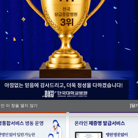
단국대병원 충남지역암센터, ‘해외
단국대병원, 충남Ⅰ권역 모자의료 
동안 이 창을 열지 않기
[닫기