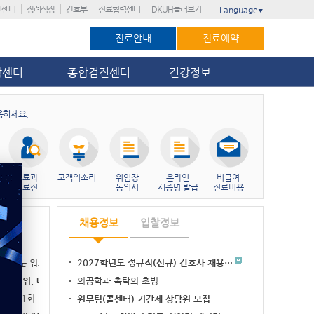
진센터
장례식장
간호부
진료협력센터
DKUH둘러보기
Language
▼
진료안내
진료예약
암센터
종합검진센터
건강정보
용하세요.
진료과
고객의소리
위임장
온라인
비급여
의료진
동의서
제증명 발급
진료비용
채용정보
입찰정보
실무 전문 워크숍…
2027학년도 정규직(신규) 간호사 채용…
병원 3위, 대전…
의공학과 촉탁의 초빙
가’ 11회 연…
원무팀(콜센터) 기간제 상담원 모집