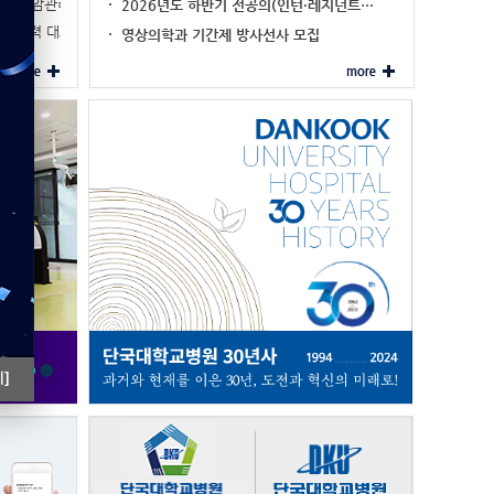
이주민 암관리 네비…
2026년도 하반기 전공의(인턴·레지던트…
진료협력 대표기관 …
영상의학과 기간제 방사선사 모집
]