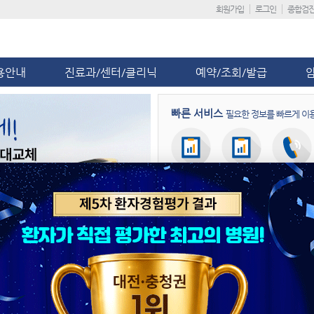
회원가입
로그인
종합검
용안내
진료과/센터/클리닉
예약/조회/발급
빠른 서비스
필요한 정보를 빠르게 이
회원가입
진료일정
진료예약
병원뉴스
공지사항
단국대병원, 응급 산모 이송 대비 
제5차 환자경험평가 ‘전국 상급종합
단국대병원, ‘급성기뇌졸중 적정성 평