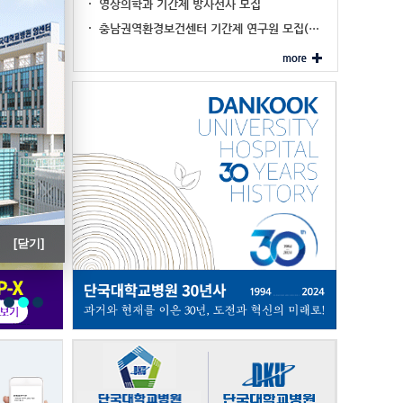
진료협력 대표기관 …
영상의학과 기간제 방사선사 모집
'내시경 세척·…
충남권역환경보건센터 기간제 연구원 모집(…
[닫기]