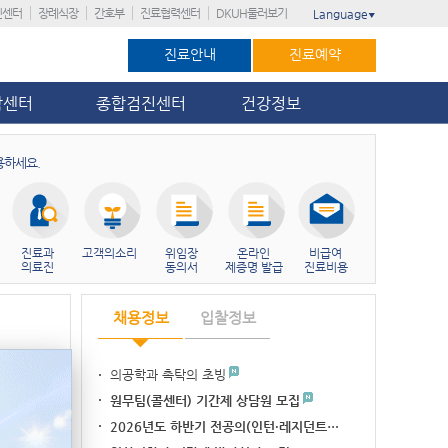
진센터
장례식장
간호부
진료협력센터
DKUH둘러보기
Language
▼
진료안내
진료예약
암센터
종합검진센터
건강정보
용하세요.
진료과
고객의소리
위임장
온라인
비급여
의료진
동의서
제증명 발급
진료비용
채용정보
입찰정보
의공학과 촉탁의 초빙
병원 3위, 대전…
가’ 11회 연…
원무팀(콜센터) 기간제 상담원 모집
이주민 암관리 네비…
2026년도 하반기 전공의(인턴·레지던트…