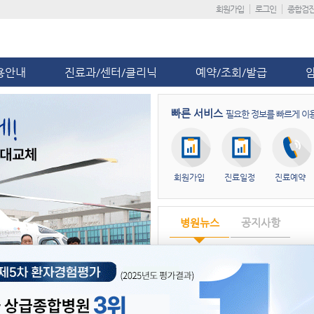
회원가입
로그인
종합검
용안내
진료과/센터/클리닉
예약/조회/발급
빠른 서비스
필요한 정보를 빠르게 이
회원가입
진료일정
진료예약
병원뉴스
공지사항
제5차 환자경험평가 ‘전국 상급종합
단국대병원, ‘급성기뇌졸중 적정성 평
단국대병원 충남지역암센터, ‘해외