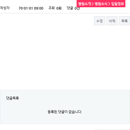
병원소개 > 병원소식 > 입찰정보
작성자
조회
댓글
70-01-01 09:00
0회
0건
수정
삭제
목록
댓글목록
등록된 댓글이 없습니다.