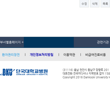
수정
삭제
목록
부서별홈페이지 +
관련기관 
환자권리장전
개인정보처리방침
이용약관
비급여진료비용
(31116) 충남 천안시 동남구 망향로 201
대표전화 전국어디서나 지역번호 없이 1588-0
Copyright 2016 Dankook University Ho