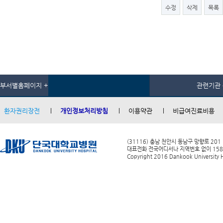
수정
삭제
목록
부서별홈페이지 +
관련기관 
환자권리장전
개인정보처리방침
이용약관
비급여진료비용
(31116) 충남 천안시 동남구 망향로 201
대표전화 전국어디서나 지역번호 없이 1588-0
Copyright 2016 Dankook University Ho