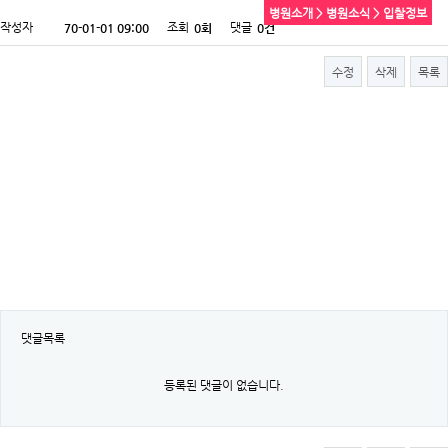
병원소개 > 병원소식 > 입찰정보
작성자
조회
댓글
70-01-01 09:00
0회
0건
수정
삭제
목록
댓글목록
등록된 댓글이 없습니다.