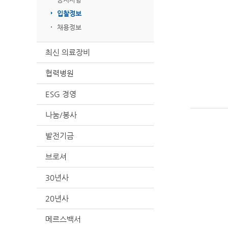
입찰정보
채용정보
최신 의료장비
협력병원
ESG 경영
나눔/봉사
발전기금
브로셔
30년사
20년사
메르스백서