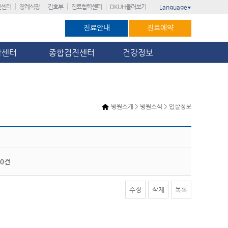
진센터
장례식장
간호부
진료협력센터
DKUH둘러보기
Language
▼
진료안내
진료예약
암센터
종합검진센터
건강정보
병원소개 > 병원소식 > 입찰정보
0건
수정
삭제
목록