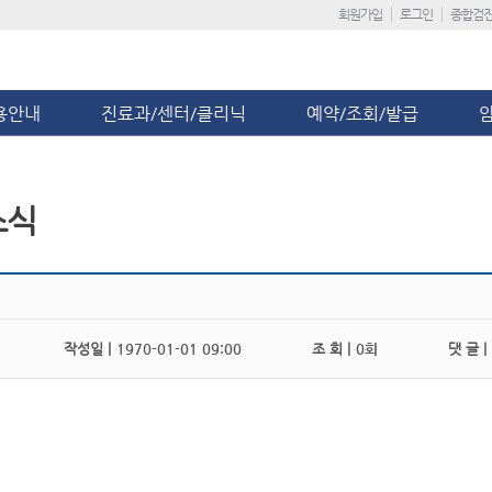
회원가입
로그인
종합검
용안내
진료과/센터/클리닉
예약/조회/발급
소식
작성일 |
1970-01-01 09:00
조 회 |
0회
댓 글 |