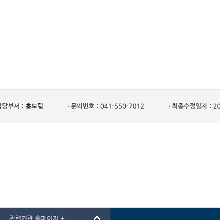
담당부서 :
홍보팀
문의번호 :
041-550-7012
최종수정일자 :
20
관련기관 홈페이지 +