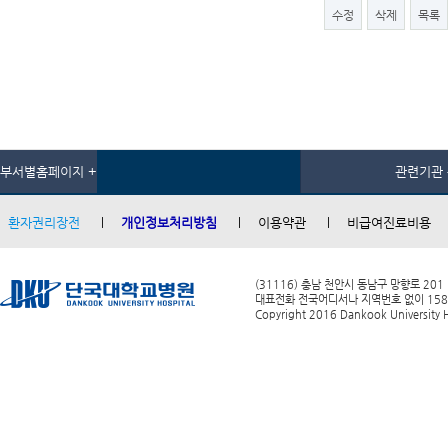
수정
삭제
목록
부서별홈페이지 +
관련기관 
환자권리장전
개인정보처리방침
이용약관
비급여진료비용
(31116) 충남 천안시 동남구 망향로 201
대표전화 전국어디서나 지역번호 없이 1588-0
Copyright 2016 Dankook University Ho