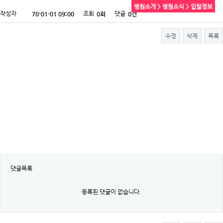
병원소개 > 병원소식 > 입찰정보
작성자
조회
댓글
70-01-01 09:00
0회
0건
수정
삭제
목록
댓글목록
등록된 댓글이 없습니다.