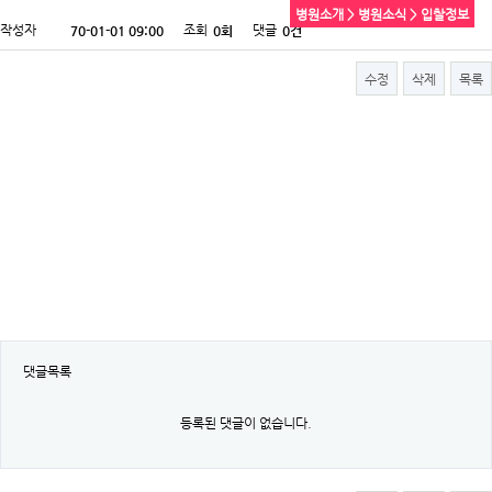
병원소개 > 병원소식 > 입찰정보
작성자
조회
댓글
70-01-01 09:00
0회
0건
수정
삭제
목록
댓글목록
등록된 댓글이 없습니다.