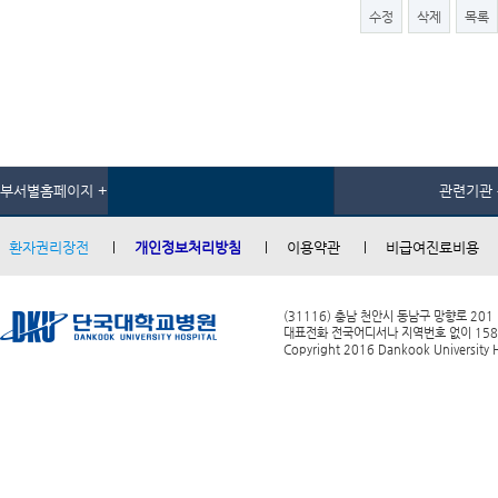
수정
삭제
목록
부서별홈페이지 +
관련기관 
환자권리장전
개인정보처리방침
이용약관
비급여진료비용
(31116) 충남 천안시 동남구 망향로 201
대표전화 전국어디서나 지역번호 없이 1588-0
Copyright 2016 Dankook University Ho