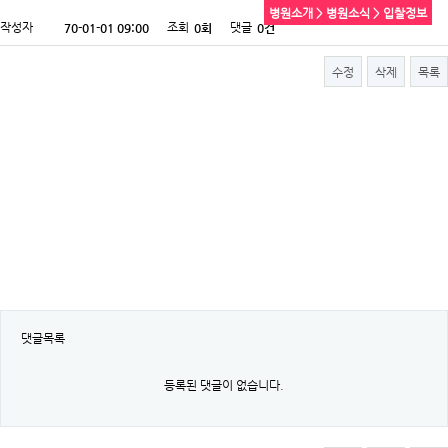
병원소개 > 병원소식 > 입찰정보
작성자
조회
댓글
70-01-01 09:00
0회
0건
수정
삭제
목록
댓글목록
등록된 댓글이 없습니다.