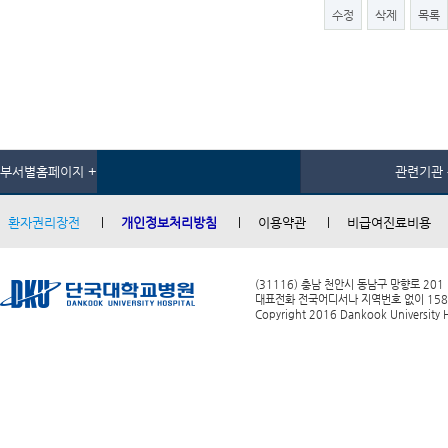
수정
삭제
목록
부서별홈페이지 +
관련기관 
환자권리장전
개인정보처리방침
이용약관
비급여진료비용
(31116) 충남 천안시 동남구 망향로 201
대표전화 전국어디서나 지역번호 없이 1588-0
Copyright 2016 Dankook University Ho