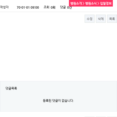
병원소개 > 병원소식 > 입찰정보
작성자
조회
댓글
70-01-01 09:00
0회
0건
수정
삭제
목록
댓글목록
등록된 댓글이 없습니다.