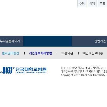
수정
삭제
목록
부서별홈페이지 +
관련기관 
환자권리장전
개인정보처리방침
이용약관
비급여진료비용
(31116) 충남 천안시 동남구 망향로 201
대표전화 전국어디서나 지역번호 없이 1588-0
Copyright 2016 Dankook University Ho