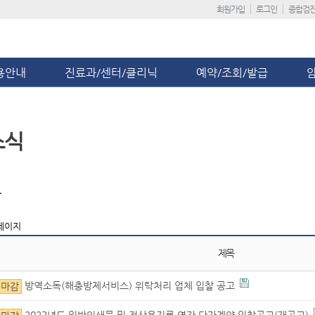
회원가입
로그인
종합검
용안내
진료과/센터/클리닉
예약/조회/발급
소식
보
페이지
제목
방역소독(해충방제서비스) 위탁처리 업체 입찰 공고
마감
2023년도 일반인쇄물 및 전산용지류 연간 단가계약 입찰공고(재공고)