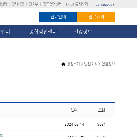
진센터
장례식장
간호부
진료협력센터
DKUH둘러보기
Language
▼
진료안내
진료예약
암센터
종합검진센터
건강정보
병원소개 > 병원소식 > 입찰정보
날짜
조회
2024-03-14
9631