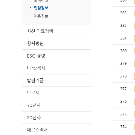
384
입찰정보
383
채용정보
382
최신 의료장비
381
협력병원
380
ESG 경영
379
나눔/봉사
378
발전기금
377
브로셔
376
30년사
375
20년사
374
메르스백서