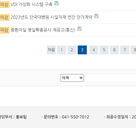
VDI 가상화 시스템 구축
마감
2023년도 단국대병원 시설자재 연간 단가계약
마감
중환자실 병실확충공사 재공고(통신)
마감
처음
1
2
3
4
5
6
7
담당부서 :
홍보팀
문의번호 :
041-550-7012
최종수정일자 :
20