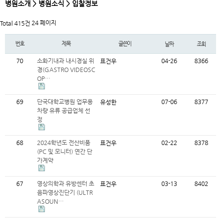
병원소개 > 병원소식 > 입찰정보
24 페이지
Total 415건
번호
제목
글쓴이
날짜
조회
70
소화기내과 내시경실 위
04-26
8366
표건우
경(GASTRO VIDEOSC
OP…
69
단국대학교병원 업무용
07-06
8377
유성한
차량 유류 공급업체 선
정
68
2024학년도 전산비품
02-22
8378
표건우
(PC 및 모니터) 연간 단
가계약
67
영상의학과 유방센터 초
03-13
8402
표건우
음파영상진단기 (ULTR
ASOUN…