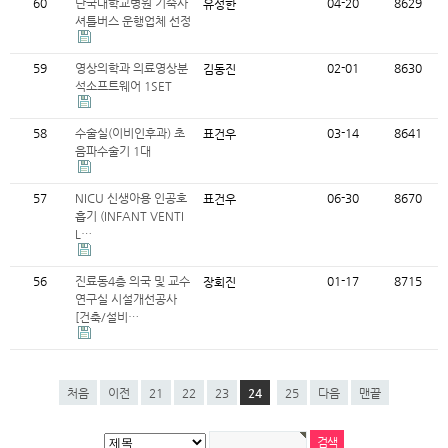
60
단국대학교병원 기숙사
04-20
8629
유성한
셔틀버스 운행업체 선정
59
영상의학과 의료영상분
02-01
8630
김동진
석소프트웨어 1SET
58
수술실(이비인후과) 초
03-14
8641
표건우
음파수술기 1대
57
NICU 신생아용 인공호
06-30
8670
표건우
흡기 (INFANT VENTI
L…
56
진료동4층 의국 및 교수
01-17
8715
장회진
연구실 시설개선공사
[건축/설비…
처음
이전
21
22
23
24
25
다음
맨끝