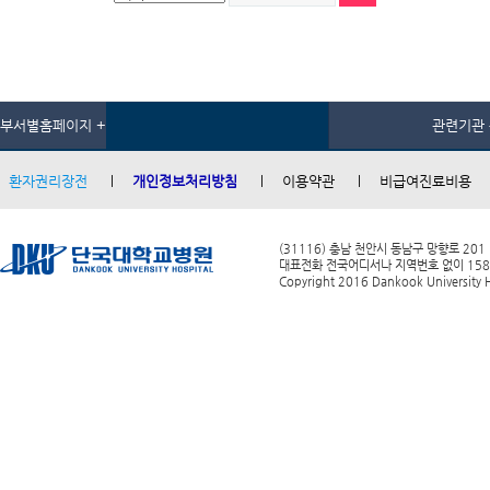
부서별홈페이지 +
관련기관 
환자권리장전
개인정보처리방침
이용약관
비급여진료비용
(31116) 충남 천안시 동남구 망향로 201
대표전화 전국어디서나 지역번호 없이 1588-0
Copyright 2016 Dankook University Ho