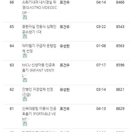
66
소화기내과 내시경실 위
04-14
8466
표건우
경(GASTRO VIDEOSC
OP…
65
중환자실 전동식 심폐인
03-22
8543
표건우
공소생기 1대
64
닥터헬기 구급차 운행업
01-08
8563
유성한
체 선정
63
NICU 신생아용 인공호
07-17
8596
표건우
흡기 (INFANT VENTI
L…
62
간병인 지정업체 선정
03-14
8621
유성한
(긴급)
61
신속대응팀 이동식 인공
04-13
8629
표건우
호흡기 (PORTABLE VE
NT…