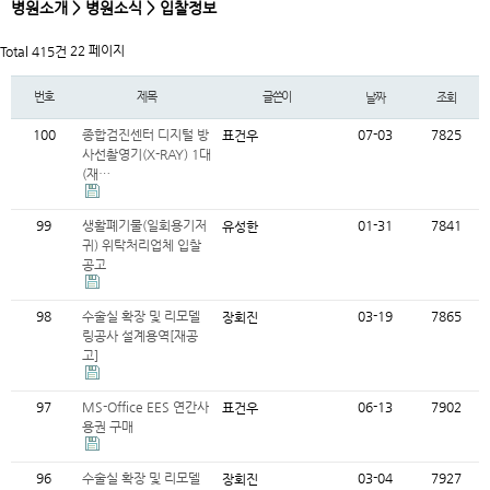
병원소개 > 병원소식 > 입찰정보
22 페이지
Total 415건
번호
제목
글쓴이
날짜
조회
100
종합검진센터 디지털 방
07-03
7825
표건우
사선촬영기(X-RAY) 1대
(재…
99
생활폐기물(일회용기저
01-31
7841
유성한
귀) 위탁처리업체 입찰
공고
98
수술실 확장 및 리모델
03-19
7865
장회진
링공사 설계용역[재공
고]
97
MS-Office EES 연간사
06-13
7902
표건우
용권 구매
96
수술실 확장 및 리모델
03-04
7927
장회진