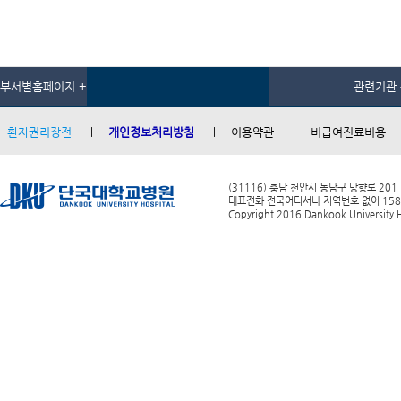
부서별홈페이지 +
관련기관 
환자권리장전
개인정보처리방침
이용약관
비급여진료비용
(31116) 충남 천안시 동남구 망향로 201
대표전화 전국어디서나 지역번호 없이 1588-0
Copyright 2016 Dankook University Ho