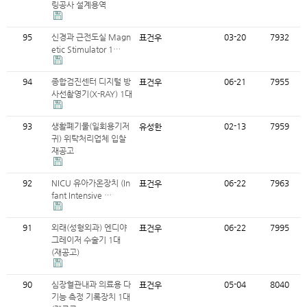
링공사 설계용역
95
신경과 근전도실 Magn
03-20
7932
표건우
etic Stimulator 1…
94
종합검진센터 디지털 방
06-21
7955
표건우
사선촬영기(X-RAY) 1대
93
생활폐기물(일회용기저
02-13
7959
유성한
귀) 위탁처리업체 입찰
재공고
92
NICU 유아가온장치 (In
06-22
7963
표건우
fant Intensive …
91
외래(성형외과) 엔디야
06-22
7995
표건우
그레이저 수술기 1대
(재공고)
90
심장혈관내과 의료용 다
05-04
8040
표건우
기능 측정 기록장치 1대