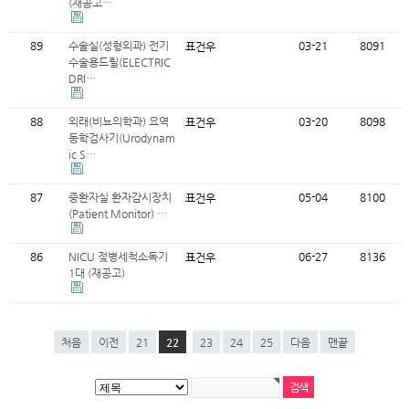
(재공고…
89
수술실(성형외과) 전기
03-21
8091
표건우
수술용드릴(ELECTRIC
DRI…
88
외래(비뇨의학과) 요역
03-20
8098
표건우
동학검사기(Urodynam
ic S…
87
중환자실 환자감시장치
05-04
8100
표건우
(Patient Monitor) …
86
NICU 젖병세척소독기
06-27
8136
표건우
1대 (재공고)
처음
이전
21
22
23
24
25
다음
맨끝