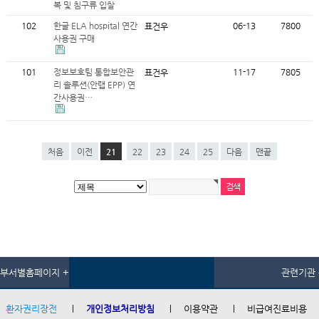
복 및 침구류 입찰
102
한글 ELA hospital 연간
06-13
7800
표건우
사용권 구매
101
정보보호팀 통합보안관
11-17
7805
표건우
리 솔루션(안랩 EPP) 연
간사용권…
처음
이전
21
22
23
24
25
다음
맨끝
부서별홈페이지 +
관련기관 
환자권리장전
개인정보처리방침
이용약관
비급여진료비용