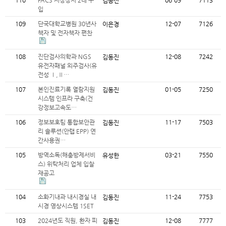
110
PACS 저장장치 2대 구
06-09
7113
김동진
입
109
단국대학교병원 30년사
12-07
7126
이은경
책자 및 전자책자 편찬
108
진단검사의학과 NGS
12-08
7242
김동진
유전자패널 외주검사(유
전성 Ⅰ,Ⅱ…
107
본인진료기록 열람지원
01-05
7250
김동진
시스템 인프라 구축(건
강정보고속도…
106
정보보호팀 통합보안관
11-17
7503
김동진
리 솔루션(안랩 EPP) 연
간사용권…
105
방역소독(해충방제서비
03-21
7550
유성한
스) 위탁처리 업체 입찰
재공고
104
소화기내과 내시경실 내
11-24
7753
김동진
시경 영상시스템 1SET
103
2024년도 직원, 환자 피
12-08
7777
김동진