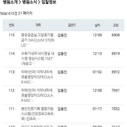
병원소개 > 병원소식 > 입찰정보
21 페이지
Total 415건
번호
제목
글쓴이
날짜
조회
115
중앙공급실 고압증기멸
12-08
6908
김동진
균기 (VACUUM STERI
LIZ…
114
소화기내과 내시경실 내
12-13
6919
김동진
시경 영상시스템 1SET
(재공고…
113
외래(안과) 각막내피세
01-02
6972
김동진
포촬영장치(SPECULA
R MIC…
112
외래(안과) 각막내피세
12-08
7041
김동진
포촬영장치(SPECULA
R MIC…
111
본인진료기록 열람지원
01-17
7052
김동진
시스템(건강정보고속도
로) 인프라 …