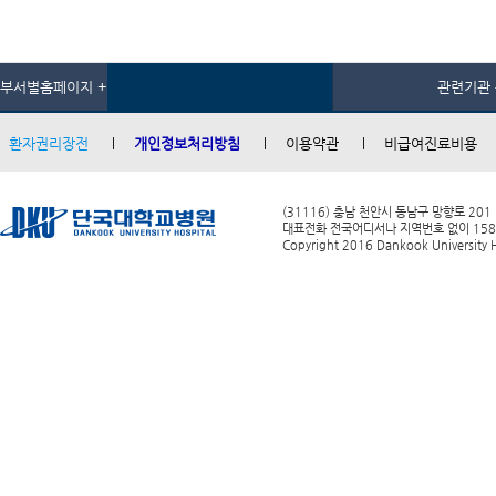
부서별홈페이지 +
관련기관 
환자권리장전
개인정보처리방침
이용약관
비급여진료비용
(31116) 충남 천안시 동남구 망향로 201
대표전화 전국어디서나 지역번호 없이 1588-0
Copyright 2016 Dankook University Ho