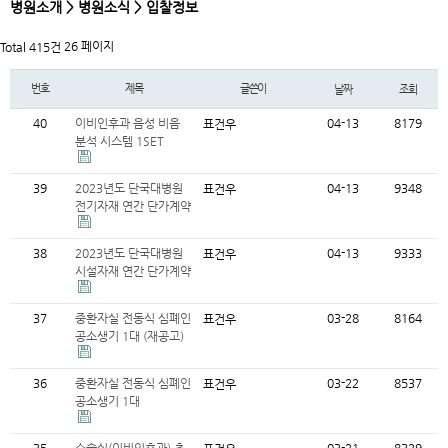
병원소개 > 병원소식 > 입찰정보
26 페이지
Total 415건
번호
제목
글쓴이
날짜
조회
40
이비인후과 음성 비음
04-13
8179
표건우
분석 시스템 1SET
39
2023년도 단국대병원
04-13
9348
표건우
전기자재 연간 단가계약
38
2023년도 단국대병원
04-13
9333
표건우
시설자재 연간 단가계약
37
중환자실 전동식 심폐인
03-28
8164
표건우
공소생기 1대 (재공고)
36
중환자실 전동식 심폐인
03-22
8537
표건우
공소생기 1대