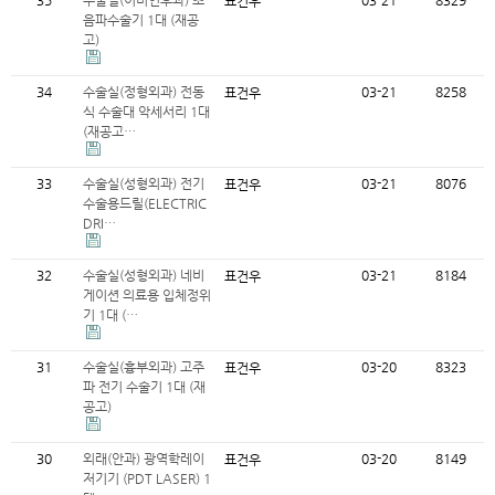
35
수술실(이비인후과) 초
03-21
8329
표건우
음파수술기 1대 (재공
고)
34
수술실(정형외과) 전동
03-21
8258
표건우
식 수술대 악세서리 1대
(재공고…
33
수술실(성형외과) 전기
03-21
8076
표건우
수술용드릴(ELECTRIC
DRI…
32
수술실(성형외과) 네비
03-21
8184
표건우
게이션 의료용 입체정위
기 1대 (…
31
수술실(흉부외과) 고주
03-20
8323
표건우
파 전기 수술기 1대 (재
공고)
30
외래(안과) 광역학레이
03-20
8149
표건우
저기기 (PDT LASER) 1