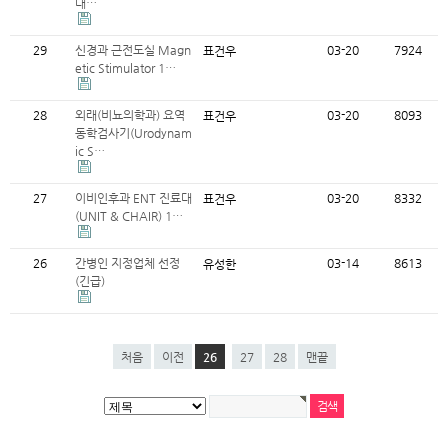
대…
29
신경과 근전도실 Magn
03-20
7924
표건우
etic Stimulator 1…
28
외래(비뇨의학과) 요역
03-20
8093
표건우
동학검사기(Urodynam
ic S…
27
이비인후과 ENT 진료대
03-20
8332
표건우
(UNIT & CHAIR) 1…
26
간병인 지정업체 선정
03-14
8613
유성한
(긴급)
처음
이전
26
27
28
맨끝