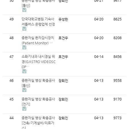
50
중환자실 병상 확충공사
04-21
9417
장회진
[통신]
49
단국대학교병원 기숙사
04-20
8625
유성한
셔틀버스 운행업체 선정
48
중환자실 환자감시장치
04-20
8208
표건우
(Patient Monitor) …
47
소화기내과 내시경실 위
04-14
8456
표건우
경(GASTRO VIDEOSC
OP…
46
중환자실 병상 확충공사
04-13
9558
장회진
[통신]
45
중환자실 병상 확충공사
04-13
9170
장회진
[전기]
44
중환자실 병상 확충공사
04-13
9773
장회진
[건축/기계설비/의료가
스]