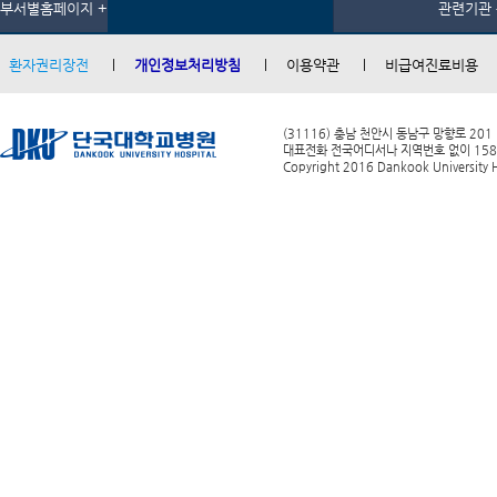
부서별홈페이지 +
관련기관 
환자권리장전
개인정보처리방침
이용약관
비급여진료비용
(31116) 충남 천안시 동남구 망향로 201
대표전화 전국어디서나 지역번호 없이 1588-0
Copyright 2016 Dankook University Ho