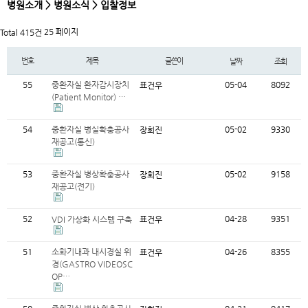
병원소개 > 병원소식 > 입찰정보
25 페이지
Total 415건
번호
제목
글쓴이
날짜
조회
55
중환자실 환자감시장치
05-04
8092
표건우
(Patient Monitor) …
54
중환자실 병실확충공사
05-02
9330
장회진
재공고(통신)
53
중환자실 병상확충공사
05-02
9158
장회진
재공고(전기)
52
04-28
9351
VDI 가상화 시스템 구축
표건우
51
소화기내과 내시경실 위
04-26
8355
표건우
경(GASTRO VIDEOSC
OP…