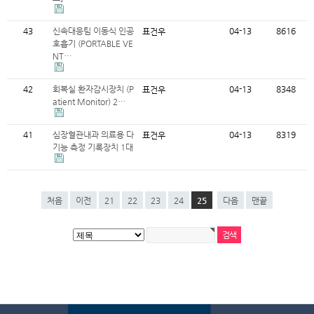
43
신속대응팀 이동식 인공
04-13
8616
표건우
호흡기 (PORTABLE VE
NT…
42
회복실 환자감시장치 (P
04-13
8348
표건우
atient Monitor) 2…
41
심장혈관내과 의료용 다
04-13
8319
표건우
기능 측정 기록장치 1대
처음
이전
21
22
23
24
25
다음
맨끝