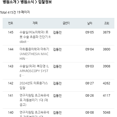
병원소개 > 병원소식 > 입찰정보
19 페이지
Total 415건
번호
제목
글쓴이
날짜
조회
145
수술실(비뇨의학과) 로
09-05
3879
김동진
봇 수술 초음파 진단기 R
obot…
144
마취통증의학과 마취기
09-04
3800
김동진
(ANESTHESIA MAC
HIN…
143
수술실(외과) 복강경 (L
09-03
3908
김동진
APAROSCOPY SYST
E…
142
2024년도 의료용가스
08-27
4262
김동진
입찰
141
연구지원팀 초고속유세
08-26
4117
김동진
포 자동분리기 1대 (재
공고)
140
연구지원팀 초고속유세
08-08
5048
김동진