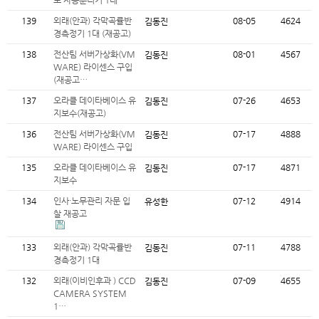
포 자동분리기 1대
139
외래(안과) 각막곡률반
08-05
4624
김동진
경측정기 1대 (재공고)
138
전산팀 서버가상화(VM
08-01
4567
김동진
WARE) 라이센스 구입
(재공고…
137
오라클 데이타베이스 유
07-26
4653
김동진
지보수(재공고)
136
전산팀 서버가상화(VM
07-17
4888
김동진
WARE) 라이센스 구입
135
오라클 데이타베이스 유
07-17
4871
김동진
지보수
134
인사·노무관리 자문 입
07-12
4914
유성한
찰 재공고
133
외래(안과) 각막곡률반
07-11
4788
김동진
경측정기 1대
132
외래(이비인후과 ) CCD
07-09
4655
김동진
CAMERA SYSTEM
1…