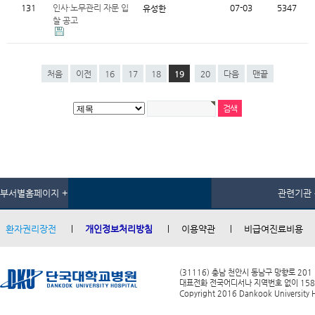
131
인사·노무관리 자문 입
07-03
5347
유성한
찰 공고
처음
이전
16
17
18
19
20
다음
맨끝
부서별홈페이지 +
관련기관 
환자권리장전
개인정보처리방침
이용약관
비급여진료비용
(31116) 충남 천안시 동남구 망향로 201
대표전화 전국어디서나 지역번호 없이 1588-0
Copyright 2016 Dankook University Ho