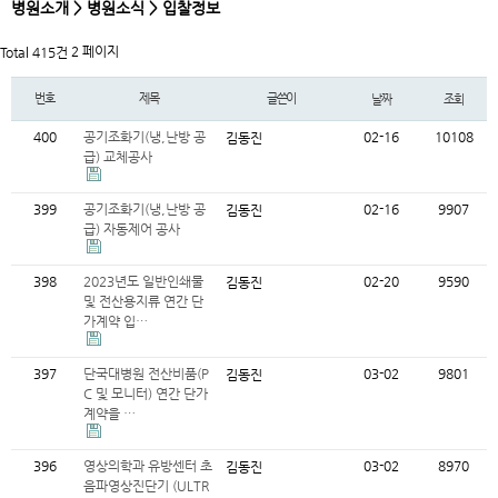
병원소개 > 병원소식 > 입찰정보
2 페이지
Total 415건
번호
제목
글쓴이
날짜
조회
400
공기조화기(냉,난방 공
02-16
10108
김동진
급) 교체공사
399
공기조화기(냉,난방 공
02-16
9907
김동진
급) 자동제어 공사
398
2023년도 일반인쇄물
02-20
9590
김동진
및 전산용지류 연간 단
가계약 입…
397
단국대병원 전산비품(P
03-02
9801
김동진
C 및 모니터) 연간 단가
계약을 …
396
영상의학과 유방센터 초
03-02
8970
김동진
음파영상진단기 (ULTR