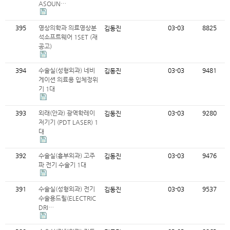
ASOUN…
395
영상의학과 의료영상분
03-03
8825
김동진
석소프트웨어 1SET (재
공고)
394
수술실(성형외과) 네비
03-03
9481
김동진
게이션 의료용 입체정위
기 1대
393
외래(안과) 광역학레이
03-03
9280
김동진
저기기 (PDT LASER) 1
대
392
수술실(흉부외과) 고주
03-03
9476
김동진
파 전기 수술기 1대
391
수술실(성형외과) 전기
03-03
9537
김동진
수술용드릴(ELECTRIC
DRI…