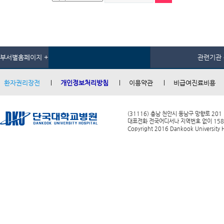
부서별홈페이지 +
관련기관 
환자권리장전
개인정보처리방침
이용약관
비급여진료비용
(31116) 충남 천안시 동남구 망향로 201
대표전화 전국어디서나 지역번호 없이 1588-0
Copyright 2016 Dankook University Ho