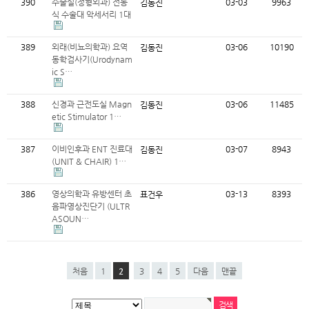
390
수술실(정형외과) 전동
03-03
9963
김동진
식 수술대 악세서리 1대
389
외래(비뇨의학과) 요역
03-06
10190
김동진
동학검사기(Urodynam
ic S…
388
신경과 근전도실 Magn
03-06
11485
김동진
etic Stimulator 1…
387
이비인후과 ENT 진료대
03-07
8943
김동진
(UNIT & CHAIR) 1…
386
영상의학과 유방센터 초
03-13
8393
표건우
음파영상진단기 (ULTR
ASOUN…
처음
1
2
3
4
5
다음
맨끝