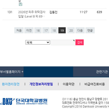
찰
131
2026년 외주 위탁검사
11-27
639
김동진
입찰 (Level B 외 69…
처음
이전
16
17
18
19
20
다음
맨끝
부서별홈페이지 +
관련기관 
환자권리장전
개인정보처리방침
이용약관
비급여진료비용
(31116) 충남 천안시 동남구 망향로 201
대표전화 전국어디서나 지역번호 없이 1588-0
Copyright 2016 Dankook University Ho