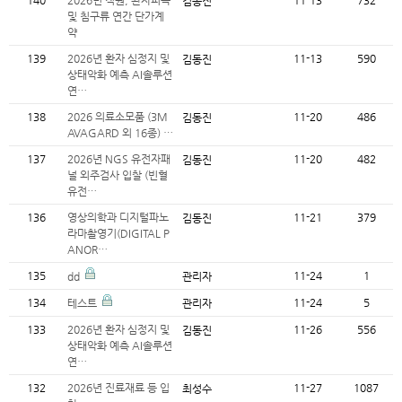
140
2026년 직원, 환자피복
11-13
732
김동진
및 침구류 연간 단가계
약
139
2026년 환자 심정지 및
11-13
590
김동진
상태악화 예측 AI솔루션
연…
138
2026 의료소모품 (3M
11-20
486
김동진
AVAGARD 외 16종) …
137
2026년 NGS 유전자패
11-20
482
김동진
널 외주검사 입찰 (빈혈
유전…
136
영상의학과 디지털파노
11-21
379
김동진
라마촬영기(DIGITAL P
ANOR…
135
11-24
1
dd
관리자
134
11-24
5
테스트
관리자
133
2026년 환자 심정지 및
11-26
556
김동진
상태악화 예측 AI솔루션
연…
132
2026년 진료재료 등 입
11-27
1087
최성수