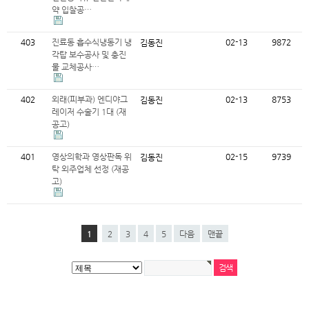
약 입찰공…
403
진료동 흡수식냉동기 냉
02-13
9872
김동진
각탑 보수공사 및 충진
물 교체공사…
402
외래(피부과) 엔디야그
02-13
8753
김동진
레이저 수술기 1대 (재
공고)
401
영상의학과 영상판독 위
02-15
9739
김동진
탁 외주업체 선정 (재공
고)
1
2
3
4
5
다음
맨끝