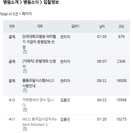
병원소개 > 병원소식 > 입찰정보
1 페이지
Total 415건
번호
제목
글쓴이
날짜
조회
단국대학교병원 닥터헬
01-05
879
공지
관리자
기 구급차 운행업체 선
정
[거래처] 은행계좌 신청
08-07
2308
공지
관리자
서
물품조달시스템(HLS)
08-22
16008
공지
관리자
사용안내
412
거래명세서 양식 입니
04-22
15936
김동진
다.
411
NICU 환자감시장치(Pa
01-20
10275
김동진
tient Monitor) 2…