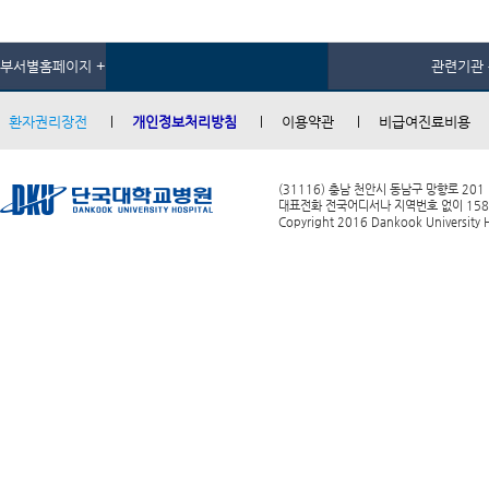
부서별홈페이지 +
관련기관 
환자권리장전
개인정보처리방침
이용약관
비급여진료비용
(31116) 충남 천안시 동남구 망향로 201
대표전화 전국어디서나 지역번호 없이 1588-0
Copyright 2016 Dankook University Ho