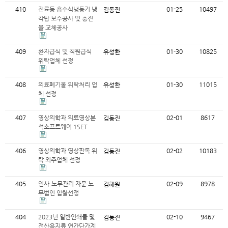
410
진료동 흡수식냉동기 냉
01-25
10497
김동진
각탑 보수공사 및 충진
물 교체공사
409
환자급식 및 직원급식
01-30
10825
유성한
위탁업체 선정
408
의료폐기물 위탁처리 업
01-30
11015
유성한
체 선정
407
영상의학과 의료영상분
02-01
8617
김동진
석소프트웨어 1SET
406
영상의학과 영상판독 위
02-02
10183
김동진
탁 외주업체 선정
405
인사.노무관리 자문 노
02-09
8978
김혜원
무법인 입찰선정
404
2023년 일반인쇄물 및
02-10
9467
김동진
전산용지류 연간단가계