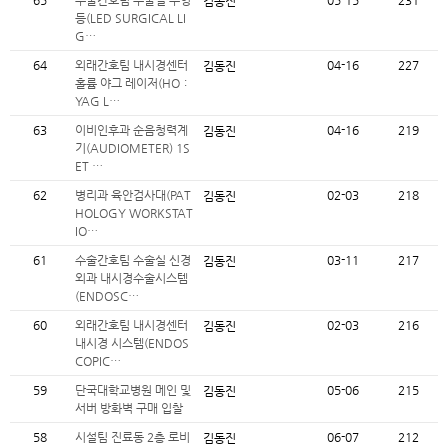
65
수술간호팀 수술실 무영
05-15
231
김동진
등(LED SURGICAL LI
G…
64
외래간호팀 내시경센터
04-16
227
김동진
홀륨 야그 레이저(HO：
YAG L…
63
이비인후과 순음청력계
04-16
219
김동진
기(AUDIOMETER) 1S
ET …
62
병리과 육안검사대(PAT
02-03
218
김동진
HOLOGY WORKSTAT
IO…
61
수술간호팀 수술실 신경
03-11
217
김동진
외과 내시경수술시스템
(ENDOSC…
60
외래간호팀 내시경센터
02-03
216
김동진
내시경 시스템(ENDOS
COPIC…
59
단국대학교병원 메인 및
05-06
215
김동진
서버 방화벽 구매 입찰
58
시설팀 진료동 2층 로비
06-07
212
김동진