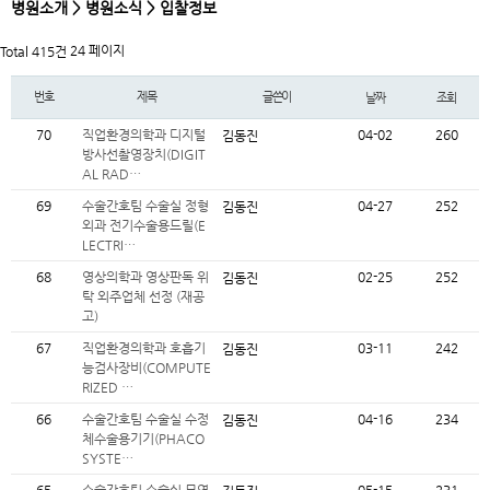
병원소개 > 병원소식 > 입찰정보
24 페이지
Total 415건
번호
제목
글쓴이
날짜
조회
70
직업환경의학과 디지털
04-02
260
김동진
방사선촬영장치(DIGIT
AL RAD…
69
수술간호팀 수술실 정형
04-27
252
김동진
외과 전기수술용드릴(E
LECTRI…
68
영상의학과 영상판독 위
02-25
252
김동진
탁 외주업체 선정 (재공
고)
67
직업환경의학과 호흡기
03-11
242
김동진
능검사장비(COMPUTE
RIZED …
66
수술간호팀 수술실 수정
04-16
234
김동진
체수술용기기(PHACO
SYSTE…