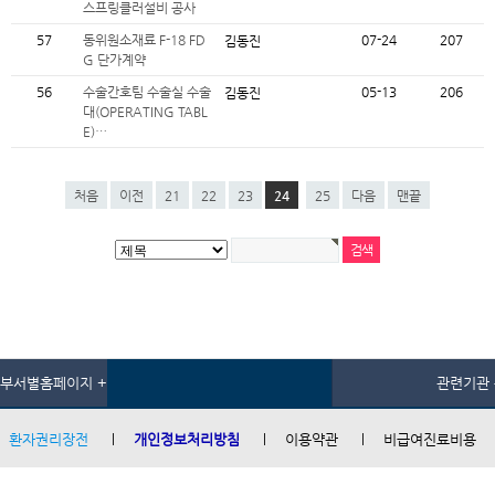
스프링클러설비 공사
57
동위원소재료 F-18 FD
07-24
207
김동진
G 단가계약
56
수술간호팀 수술실 수술
05-13
206
김동진
대(OPERATING TABL
E)…
처음
이전
21
22
23
24
25
다음
맨끝
부서별홈페이지 +
관련기관 
환자권리장전
개인정보처리방침
이용약관
비급여진료비용