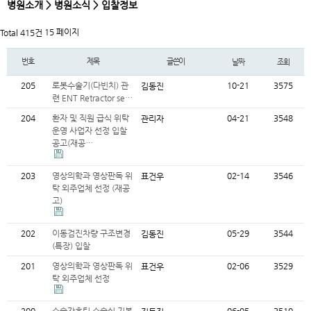
병원소개 > 병원소식 > 입찰정보
15 페이지
Total 415건
번호
제목
글쓴이
날짜
조회
205
로봇수술기(다빈치) 관
10-21
3575
김동진
련 ENT Retractor se…
204
환자 및 직원 급식 위탁
04-21
3548
관리자
운영 사업자 선정 입찰
공고(재공…
203
영상의학과 영상판독 위
02-14
3546
표건우
탁 외주업체 선정 (재공
고)
202
이동검진차량 구조변경
05-29
3544
김동진
(특장) 입찰
201
영상의학과 영상판독 위
02-06
3529
표건우
탁 외주업체 선정