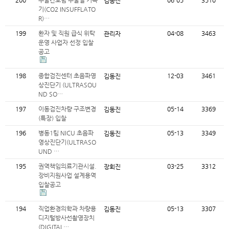
200
수술간호팀 수술실 기복
06-05
3510
김동진
기(CO2 INSUFFLATO
R)…
199
환자 및 직원 급식 위탁
04-08
3463
관리자
운영 사업자 선정 입찰
공고
198
종합검진센터 초음파영
12-03
3461
김동진
상진단기 (ULTRASOU
ND SO…
197
이동검진차량 구조변경
05-14
3369
김동진
(특장) 입찰
196
병동1팀 NICU 초음파
05-13
3349
김동진
영상진단기(ULTRASO
UND …
195
권역책임의료기관시설.
03-25
3312
장회진
장비지원사업 설계용역
입찰공고
194
직업환경의학과 차량용
05-13
3307
김동진
디지털방사선촬영장치
(DIGITAL…