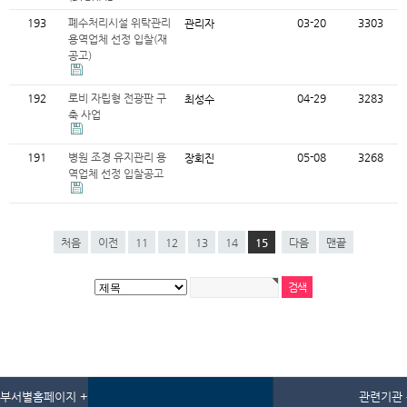
193
폐수처리시설 위탁관리
03-20
3303
관리자
용역업체 선정 입찰(재
공고)
192
로비 자립형 전광판 구
04-29
3283
최성수
축 사업
191
병원 조경 유지관리 용
05-08
3268
장회진
역업체 선정 입찰공고
처음
이전
11
12
13
14
15
다음
맨끝
부서별홈페이지 +
관련기관 