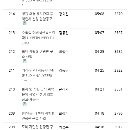
(FIELD ANALYZER)
1…
214
병원 조경 유지관리 용
05-08
3270
장회진
역업체 선정 입찰공고
213
수술실(심장혈관흉부외
05-07
2927
김동진
과) HYPER-HYPO TH
ERM…
212
로비 자립형 전광판 구
04-29
3285
최성수
축 사업
211
외래(안과) 자동시야계
04-25
2922
김동진
(FIELD ANALYZER)
1…
210
환자 및 직원 급식 위탁
04-21
3551
관리자
운영 사업자 선정 입찰
공고(재공…
209
[폐안공고] 로비 자립형
04-18
2796
최성수
전광판 구축 사업
208
로비 자립형 전광판 구
04-16
3012
최성수