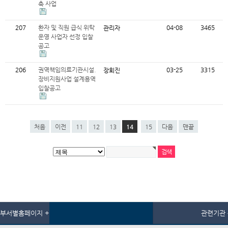
축 사업
207
환자 및 직원 급식 위탁
04-08
3465
관리자
운영 사업자 선정 입찰
공고
206
권역책임의료기관시설.
03-25
3315
장회진
장비지원사업 설계용역
입찰공고
처음
이전
11
12
13
14
15
다음
맨끝
부서별홈페이지 +
관련기관 