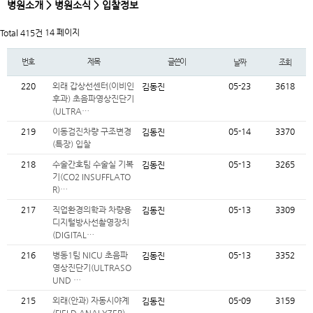
병원소개 > 병원소식 > 입찰정보
14 페이지
Total 415건
번호
제목
글쓴이
날짜
조회
220
외래 갑상선센터(이비인
05-23
3618
김동진
후과) 초음파영상진단기
(ULTRA…
219
이동검진차량 구조변경
05-14
3370
김동진
(특장) 입찰
218
수술간호팀 수술실 기복
05-13
3265
김동진
기(CO2 INSUFFLATO
R)…
217
직업환경의학과 차량용
05-13
3309
김동진
디지털방사선촬영장치
(DIGITAL…
216
병동1팀 NICU 초음파
05-13
3352
김동진
영상진단기(ULTRASO
UND …
215
외래(안과) 자동시야계
05-09
3159
김동진