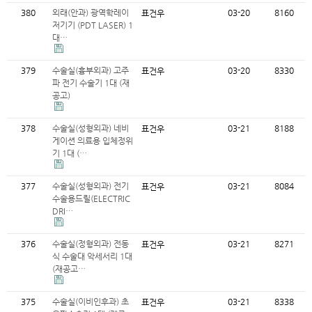
380
외래(안과) 광역학레이
03-20
8160
표건우
저기기 (PDT LASER) 1
대…
379
수술실(흉부외과) 고주
03-20
8330
표건우
파 전기 수술기 1대 (재
공고)
378
수술실(성형외과) 네비
03-21
8188
표건우
게이션 의료용 입체정위
기 1대 (…
377
수술실(성형외과) 전기
03-21
8084
표건우
수술용드릴(ELECTRIC
DRI…
376
수술실(정형외과) 전동
03-21
8271
표건우
식 수술대 악세서리 1대
(재공고…
375
수술실(이비인후과) 초
03-21
8338
표건우