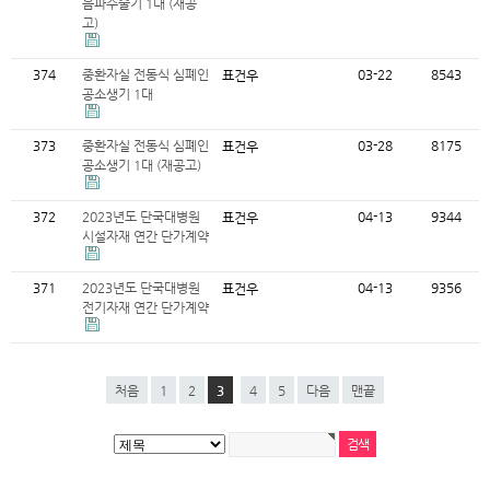
음파수술기 1대 (재공
고)
374
중환자실 전동식 심폐인
03-22
8543
표건우
공소생기 1대
373
중환자실 전동식 심폐인
03-28
8175
표건우
공소생기 1대 (재공고)
372
2023년도 단국대병원
04-13
9344
표건우
시설자재 연간 단가계약
371
2023년도 단국대병원
04-13
9356
표건우
전기자재 연간 단가계약
처음
1
2
3
4
5
다음
맨끝