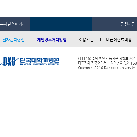
부서별홈페이지 +
관련기관 
환자권리장전
개인정보처리방침
이용약관
비급여진료비용
(31116) 충남 천안시 동남구 망향로 201
대표전화 전국어디서나 지역번호 없이 1588-0
Copyright 2016 Dankook University Ho