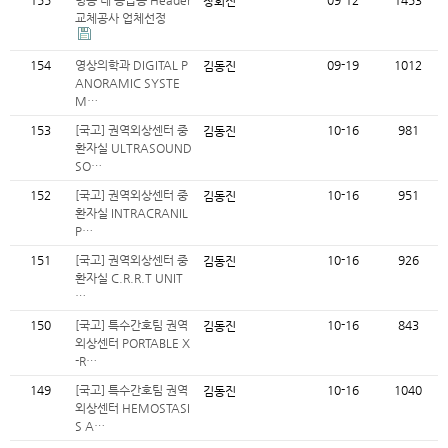
155
병동 내 공급용 Header
09-12
1453
장회진
교체공사 업체선정
154
영상의학과 DIGITAL P
09-19
1012
김동진
ANORAMIC SYSTE
M…
153
[국고] 권역외상센터 중
10-16
981
김동진
환자실 ULTRASOUND
SO…
152
[국고] 권역외상센터 중
10-16
951
김동진
환자실 INTRACRANIL
P…
151
[국고] 권역외상센터 중
10-16
926
김동진
환자실 C.R.R.T UNIT
…
150
[국고] 특수간호팀 권역
10-16
843
김동진
외상센터 PORTABLE X
-R…
149
[국고] 특수간호팀 권역
10-16
1040
김동진
외상센터 HEMOSTASI
S A…