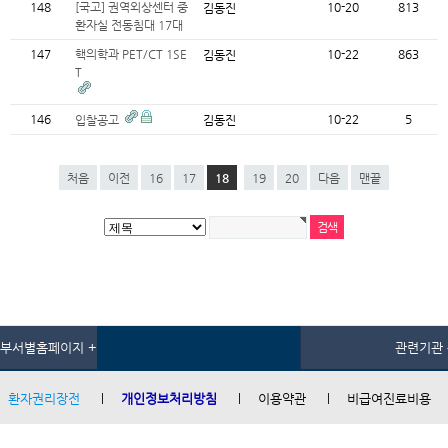
148
[국고] 권역외상센터 중
10-20
813
김동진
환자실 전동침대 17대
147
핵의학과 PET/CT 1SE
10-22
863
김동진
T
146
10-22
5
입찰공고
김동진
처음
이전
16
17
18
19
20
다음
맨끝
부서별홈페이지 +
관련기관 
환자권리장전
개인정보처리방침
이용약관
비급여진료비용