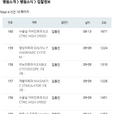
병원소개 > 병원소식 > 입찰정보
18 페이지
Total 415건
번호
제목
글쓴이
날짜
조회
160
수술실 이비인후과 ELE
08-13
1671
김동진
CTRIC HIGH SPEED
…
159
영상의학과 DIGITAL P
09-09
1224
김동진
ANORAMIC SYSTE
M…
158
비뇨의학과 FLEXIBLE
09-09
1310
김동진
CYSTOSCOPE 1대
(재…
157
재활의학과 MAGNETI
09-09
1226
김동진
C STIMULATOR 1대
(재…
156
수술실 이비인후과 ELE
09-09
1451
김동진
CTRIC HIGH SPEED
…