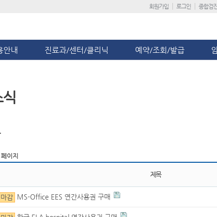
회원가입
로그인
종합검
용안내
진료과/센터/클리닉
예약/조회/발급
소식
보
 페이지
제목
MS-Office EES 연간사용권 구매
마감
한글 ELA hospital 연간사용권 구매