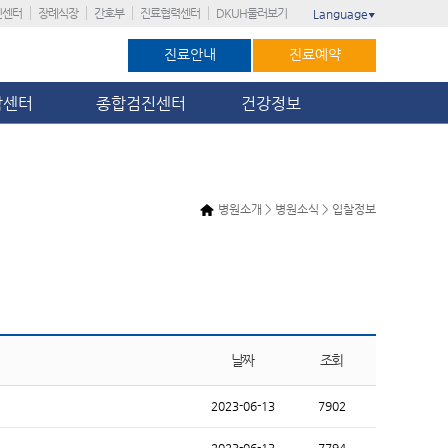
진센터
장례식장
간호부
진료협력센터
DKUH둘러보기
Language
▼
진료안내
진료예약
암센터
종합검진센터
건강정보
병원소개 > 병원소식 > 입찰정보
날짜
조회
2023-06-13
7902