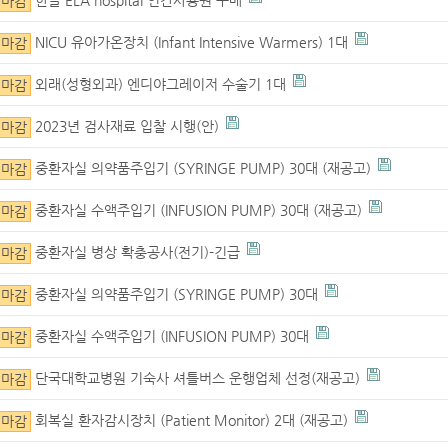
마감
NICU 유아가온장치 (Infant Intensive Warmers) 1대
마감
외래(성형외과) 엔디야그레이저 수술기 1대
마감
2023년 검사재료 입찰 시행(안)
마감
중환자실 의약품주입기 (SYRINGE PUMP) 30대 (재공고)
마감
중환자실 수액주입기 (INFUSION PUMP) 30대 (재공고)
마감
중환자실 병상 확충공사(전기)-긴급
마감
중환자실 의약품주입기 (SYRINGE PUMP) 30대
마감
중환자실 수액주입기 (INFUSION PUMP) 30대
마감
단국대학교병원 기숙사 셔틀버스 운행업체 선정(재공고)
마감
회복실 환자감시장치 (Patient Monitor) 2대 (재공고)
마감