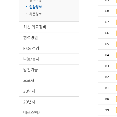
69
입찰정보
68
채용정보
67
최신 의료장비
66
협력병원
65
ESG 경영
64
나눔/봉사
63
발전기금
62
브로셔
61
30년사
60
20년사
59
메르스백서