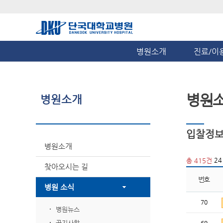
병원소개
진료/이
병원
병원소개
입찰정
병원소개
24
총 415건
찾아오시는 길
번호
병원 소식
70
병원뉴스
공지사항