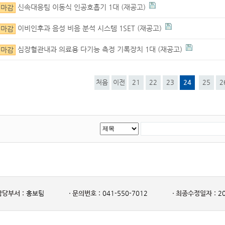
신속대응팀 이동식 인공호흡기 1대 (재공고)
마감
이비인후과 음성 비음 분석 시스템 1SET (재공고)
마감
심장혈관내과 의료용 다기능 측정 기록장치 1대 (재공고)
마감
처음
이전
21
22
23
24
25
2
담당부서 :
홍보팀
문의번호 :
041-550-7012
최종수정일자 :
20