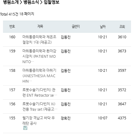
병원소개 > 병원소식 > 입찰정보
18 페이지
Total 415건
번호
제목
글쓴이
날짜
조회
160
마취통증의학과 체온조
10-21
3610
김동진
절장치 1대 (재공고)
159
마취통증의학과 환자감
10-21
3673
김동진
시장치 (PATIENT MO
NITO…
158
마취통증의학과 마취기
10-21
3597
김동진
(ANESTHESIA MAC
HIN…
157
로봇수술기(다빈치) 관
10-21
3572
김동진
련 ENT Retractor se…
156
로봇수술기(다빈치 Xi)
10-21
3647
김동진
전용 Tray set (재공고…
155
헬기장 격납고 바닥 우
10-07
4375
장회진
레탄 공사