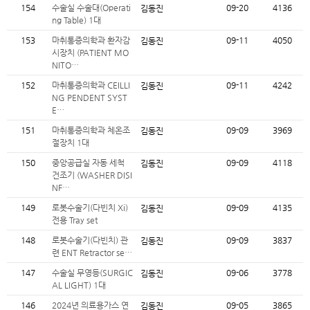
154
수술실 수술대(Operati
09-20
4136
김동진
ng Table) 1대
153
마취통증의학과 환자감
09-11
4050
김동진
시장치 (PATIENT MO
NITO…
152
마취통증의학과 CEILLI
09-11
4242
김동진
NG PENDENT SYST
E…
151
마취통증의학과 체온조
09-09
3969
김동진
절장치 1대
150
중앙공급실 자동 세척
09-09
4118
김동진
건조기 (WASHER DISI
NF…
149
로봇수술기(다빈치 Xi)
09-09
4135
김동진
전용 Tray set
148
로봇수술기(다빈치) 관
09-09
3837
김동진
련 ENT Retractor se…
147
수술실 무영등(SURGIC
09-06
3778
김동진
AL LIGHT) 1대
146
2024년 의료용가스 연
09-05
3865
김동진