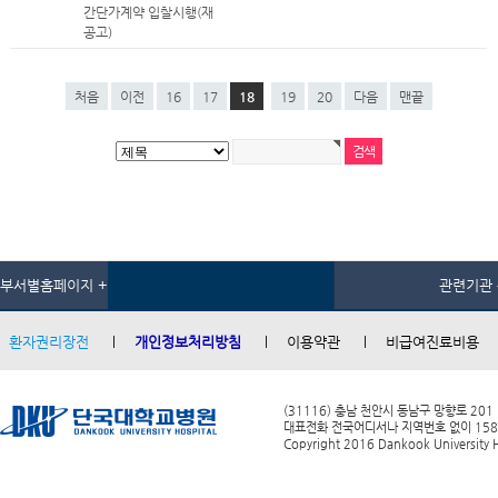
간단가계약 입찰시행(재
공고)
처음
이전
16
17
18
19
20
다음
맨끝
부서별홈페이지 +
관련기관 
환자권리장전
개인정보처리방침
이용약관
비급여진료비용
(31116) 충남 천안시 동남구 망향로 201
대표전화 전국어디서나 지역번호 없이 1588-0
Copyright 2016 Dankook University Ho