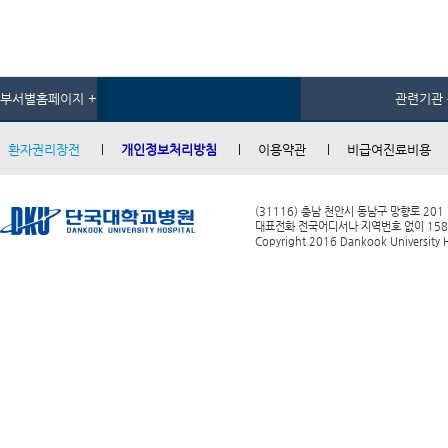
부서별홈페이지 +
관련기관 
환자권리장전
개인정보처리방침
이용약관
비급여진료비용
(31116) 충남 천안시 동남구 망향로 201
대표전화 전국어디서나 지역번호 없이 1588-0
Copyright 2016 Dankook University Ho