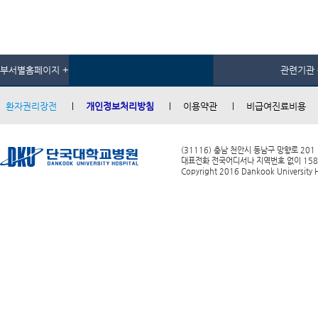
부서별홈페이지 +
관련기관 
환자권리장전
개인정보처리방침
이용약관
비급여진료비용
(31116) 충남 천안시 동남구 망향로 201
대표전화 전국어디서나 지역번호 없이 1588-0
Copyright 2016 Dankook University Ho