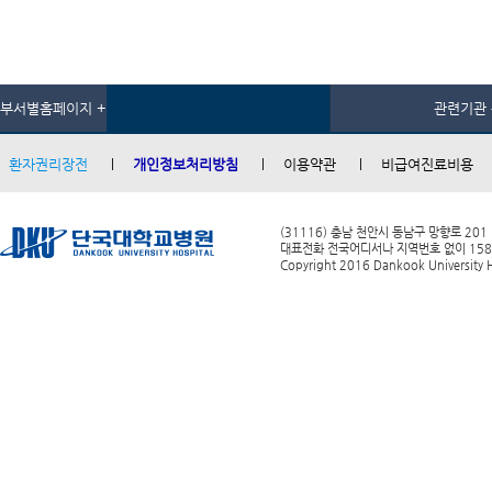
부서별홈페이지 +
관련기관 
환자권리장전
개인정보처리방침
이용약관
비급여진료비용
(31116) 충남 천안시 동남구 망향로 201
대표전화 전국어디서나 지역번호 없이 1588-0
Copyright 2016 Dankook University Ho