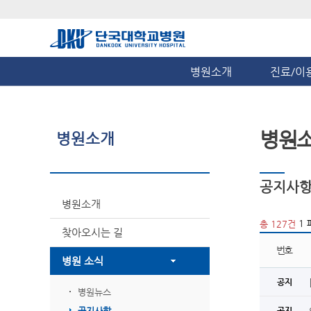
병원소개
진료/이
병원
병원소개
공지사
병원소개
1 
총 127건
찾아오시는 길
번호
병원 소식
공지
병원뉴스
공지사항
공지