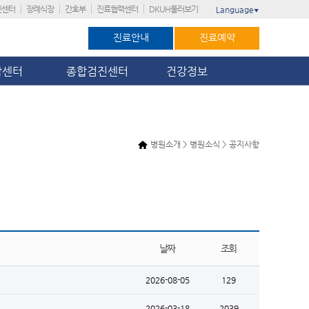
진센터
장례식장
간호부
진료협력센터
DKUH둘러보기
Language
▼
진료안내
진료예약
암센터
종합검진센터
건강정보
병원소개 > 병원소식 > 공지사항
날짜
조회
2026-08-05
129
2026-03-18
2039