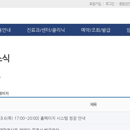
회원가입
로그인
종합검
용안내
진료과/센터/클리닉
예약/조회/발급
소식
항
페이지
제목
[8.6(목) 17:00~20:00] 홈페이지 시스템 점검 안내
연말정산용 장애인 증명서 발급절차