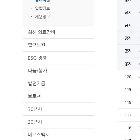
입찰정보
공지
채용정보
공지
최신 의료장비
공지
협력병원
공지
ESG 경영
공지
나눔/봉사
120
발전기금
119
브로셔
118
30년사
117
20년사
116
메르스백서