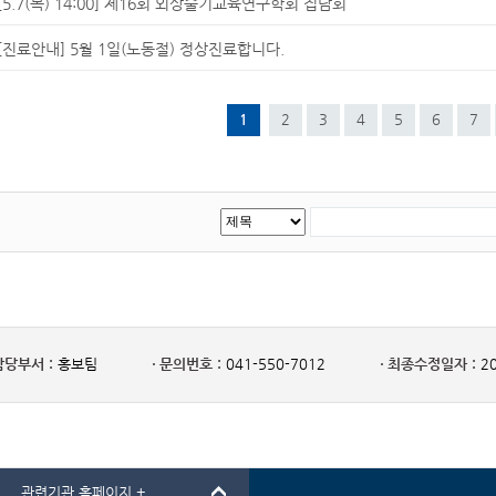
[5.7(목) 14:00] 제16회 외상술기교육연구학회 집담회
[진료안내] 5월 1일(노동절) 정상진료합니다.
1
2
3
4
5
6
7
담당부서 :
홍보팀
문의번호 :
041-550-7012
최종수정일자 :
20
관련기관 홈페이지 +