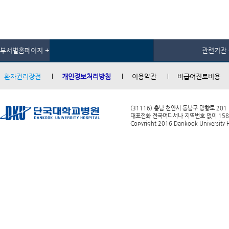
부서별홈페이지 +
관련기관 
환자권리장전
개인정보처리방침
이용약관
비급여진료비용
(31116) 충남 천안시 동남구 망향로 201
대표전화 전국어디서나 지역번호 없이 1588-0
Copyright 2016 Dankook University Ho