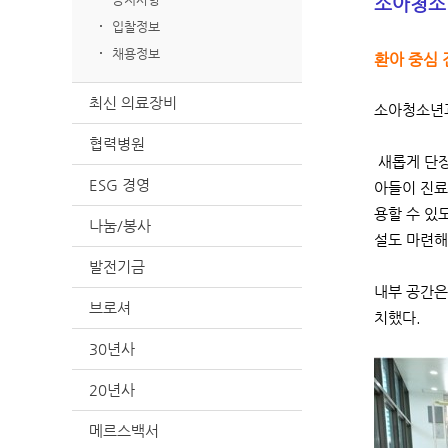
소아청소
입찰정보
채용정보
환아 중심 
최신 의료장비
소아청소년과
협력병원
새롭게 단장
ESG 경영
아들이 진료
용할 수 있
나눔/봉사
설도 마련해
발전기금
내부 공간은
브로셔
치했다.
30년사
20년사
메르스백서