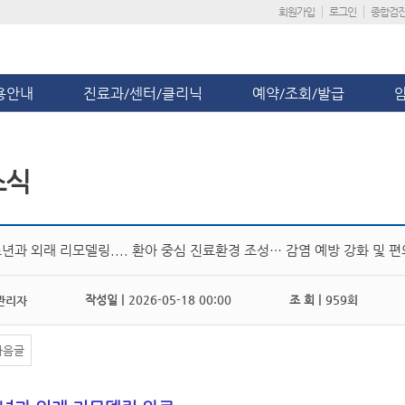
회원가입
로그인
종합검
용안내
진료과/센터/클리닉
예약/조회/발급
소식
년과 외래 리모델링.... 환아 중심 진료환경 조성… 감염 예방 강화 및 
작성일 |
2026-05-18 00:00
조 회 |
959회
관리자
다음글