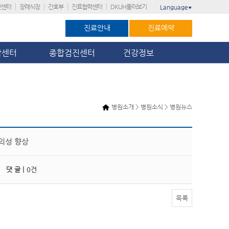
진센터
장례식장
간호부
진료협력센터
DKUH둘러보기
Language
▼
진료안내
진료예약
암센터
종합검진센터
건강정보
병원소개 > 병원소식 > 병원뉴스
편의성 향상
댓 글 |
0건
목록