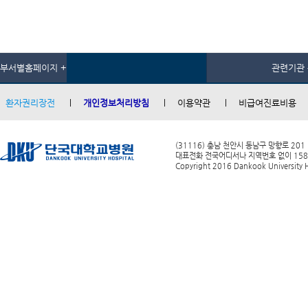
부서별홈페이지 +
관련기관 
환자권리장전
개인정보처리방침
이용약관
비급여진료비용
(31116) 충남 천안시 동남구 망향로 201
대표전화 전국어디서나 지역번호 없이 1588-0
Copyright 2016 Dankook University Ho