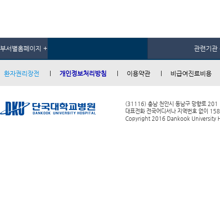
부서별홈페이지 +
관련기관 
환자권리장전
개인정보처리방침
이용약관
비급여진료비용
(31116) 충남 천안시 동남구 망향로 201
대표전화 전국어디서나 지역번호 없이 1588-0
Copyright 2016 Dankook University Ho