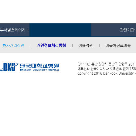
부서별홈페이지 +
관련기관 
환자권리장전
개인정보처리방침
이용약관
비급여진료비용
(31116) 충남 천안시 동남구 망향로 201
대표전화 전국어디서나 지역번호 없이 1588-0
Copyright 2016 Dankook University Ho