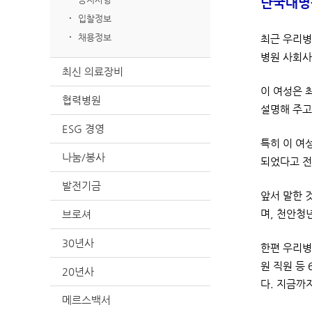
단국대병
입찰정보
채용정보
최근 우리병
병원 사회사
최신 의료장비
이 여성은 
협력병원
설명해 주고
ESG 경영
특히 이 여
나눔/봉사
되었다고 전
발전기금
앞서 말한 
브로셔
며, 천안청
30년사
한편 우리병
원 직원 등
20년사
다. 지금까
메르스백서