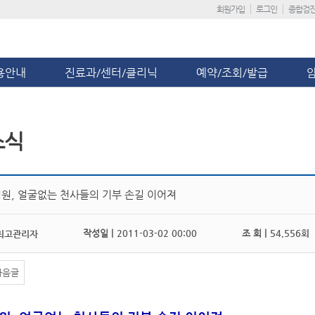
회원가입
로그인
종합검
용안내
진료과/센터/클리닉
예약/조회/발급
소식
원, 얼굴없는 천사들의 기부 손길 이어져
작성일 |
2011-03-02 00:00
조 회 |
54,556회
최고관리자
다음글