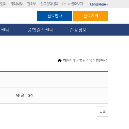
진센터
장례식장
간호부
진료협력센터
DKUH둘러보기
Language
▼
진료안내
진료예약
암센터
종합검진센터
건강정보
병원소개 > 병원소식 > 병원뉴스
댓 글 |
0건
목록